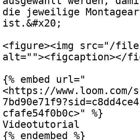
ausgewählt werden, dami
die jeweilige Montagear
ist.&#x20;

<figure><img src="/file
alt=""><figcaption></fi
{% embed url="
<https://www.loom.com/s
7bd90e71f9?sid=c8dd4ce4
cfafe54f0b0c>" %}

Videotutorial
