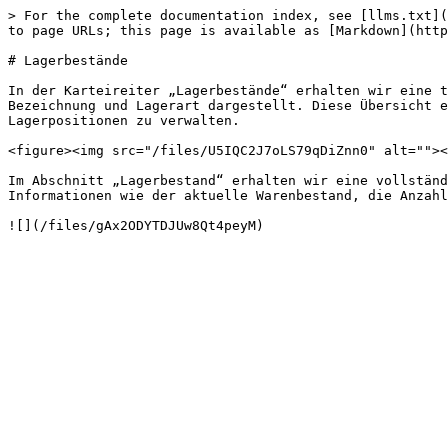
> For the complete documentation index, see [llms.txt](
to page URLs; this page is available as [Markdown](http
# Lagerbestände

In der Karteireiter „Lagerbestände“ erhalten wir eine t
Bezeichnung und Lagerart dargestellt. Diese Übersicht e
Lagerpositionen zu verwalten.

<figure><img src="/files/U5IQC2J7oLS79qDiZnn0" alt=""><
Im Abschnitt „Lagerbestand“ erhalten wir eine vollständ
Informationen wie der aktuelle Warenbestand, die Anzahl