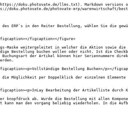
https://doku.photovate.de/llms.txt). Markdown versions o
s://doku.photovate.de/photovate-erp/warenwirtschaft/best
 des ERP´s in den Reiter Bestellung, wählen Sie die gewü
figcaption></figcaption></figure>

gs-Maske weitergeleitet in welcher die Aktion sowie die 
dige Bestellung buchen wollen oder nicht. Ist die Checkb
 Buchungsart der Artikel können hier Seriennummern direk
erden.

figcaption><p>Vollständige Bestellung Buchen</p></figcap
 die Möglichkeit per Doppelklick der einzelnen Elemente 
figcaption><p>InLay Bearbeitung der Artikelliste durch K
er knopfdruck ab. Wurde die Bestellung mit allen Kompone
t kann man den vorgang beliebig wiederholen. In die Aufb