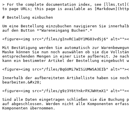
> For the complete documentation index, see [llms.txt](
to page URLs; this page is available as [Markdown](http
# Bestellung einbuchen

Um eine Bestellung einzubuchen navigieren Sie innerhalb
auf den Button *"Wareneingang Buchen".*

<figure><img src="/files/gInvRC1aDY1MG03vdSj6" alt=""><
Mit Bestätigung werden Sie automatisch zur Warenbewegun
Maske können Sie nun noch auswählen ob sie die Vollstän
entsprechenden Mengen in einer Liste aufbereit. Je nach
kann ein bestimmter Artikel der Bestellung eingebucht w
<figure><img src="/files/BqGUMi7WISiUMWSA3EIb" alt=""><
Innerhalb der aufbereiteten Artikelliste haben sie noch
bearbeiten.&#x20;

<figure><img src="/files/g9z3Y6tYnkrPXJWHtmX1" alt=""><
Sind alle Daten eingetragen schließen sie die Buchung p
auf abgeschlossen. Werden nicht alle Komponenten erfass