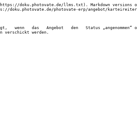
https://doku.photovate.de/llms.txt). Markdown versions o
s://doku.photovate.de/photovate-erp/angebot/karteireiter
gt,   wenn   das   Angebot   den   Status „angenommen“ o